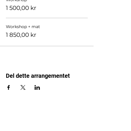
1 500,00 kr
Workshop + mat
1 850,00 kr
Del dette arrangementet
Frøken Mandag
Våre verdier er inkludering,
verdiskapning og renhet!