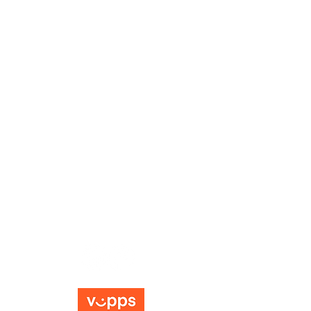
Bli med oss på reisen mot en
meningsfull hverdag, der hver eneste
dag er en mulighet til å starte på nytt.
Informasjon
Salgsvilkår
Personvernerklæring
Tilgjengelighetserklæring
Vår app for Iphone
Vår app for Android